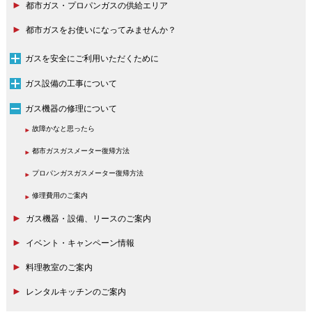
都市ガス・プロパンガスの
都市ガス料金
都市ガス料金メニュー
コミュニティーガス料金
プロパンガス料金
ご請求とお支払について
検針について
都市ガス料金（一覧）
供給エリア
スマートフォンアプリに
my東京ガス山梨
よるお支払い
都市ガスをお使いになって
みませんか？
ガスを安全にご利用いただくために
ガス設備定期保安点検
ガス警報器
都市ガス
プロパンガス
古くなったガス管
ガスメーター復帰方法
ガスメーター復帰方法
お取り替えのおすすめ
ガス設備の工事について
所有区分
ガス工事の流れ
ガス栓のお取替え・
新築・増改築時の
道路でのガス工事への
工事業者の方へのお願い
新規内管工事店登録について
工事について
追加について
ご協力のお願い
ガス機器の修理について
故障かなと思ったら
都市ガス
ガスメーター復帰方法
プロパンガス
ガスメーター復帰方法
修理費用のご案内
ガス機器・設備、リースのご案内
イベント・
キャンペーン情報
料理教室のご案内
レンタルキッチンのご案内