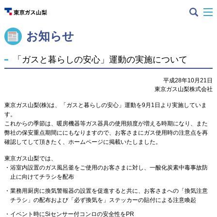
お知らせ
「ガスと暮らしの安心」運動の実施について
平成28年10月21日
東京ガス山梨株式会社
東京ガス山梨(株)は、「ガスと暮らしの安心」運動を9月1日より実施していま
す。
これからの季節は、暖房機器等ガス器具の使用頻度が増える時期になり、また
弊社の保安重点期間ににもなりますので、お客さまにガス使用時の注意点を再
確認してして頂きたく、ホームページに掲載いたしました。
東京ガス山梨では、
浴室内設置のガス風呂釜をご使用のお客さまに対し、一酸化炭素中毒事故防
止に向けてチラシを配布
業務用厨房に換気警報器の設置を促進すると共に、お客さまへの「換気注意
チラシ」の配布および「必ず換気を」ステッカーの貼付による注意喚起
イベント時にSiセンサー付コンロの安全性をPR