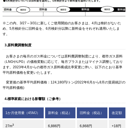
※この内、3/27～3/31に新しくご使用開始のお客さまは、4月は検針がないた
め、5月検針分に旧料金を、6月検針分以降に新料金をそれぞれ適用いたしま
す。
3.原料費調整制度
お客さまの毎月のガス料金については原料費調整制度により、都市ガス原料
（LNGやLPG）の価格変動に応じて、毎月プラスまたはマイナス調整しており
ます。2023年4月からの都市ガス原料構成比率変更に伴い、以下のとおり基準
平均原料価格を変更いたします。
変更後の基準平均原料価格：124,180円/トン(2022年6月から8月の貿易統計の
平均原料価格)
4.標準家庭における影響額（ご参考）
1か月使用量（45MJ）
新料金
（税込）
旧料金
（税込）
改定額
3
27m
6,886円
6,868円
+18円