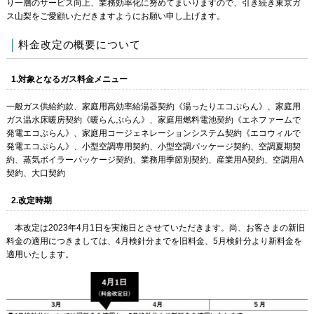
り一層のサービス向上、業務効率化に努めてまいりますので、引き続き東京ガ
ス山梨をご愛顧いただきますようにお願い申し上げます。
料金改定の概要について
1.対象となるガス料金メニュー
一般ガス供給約款、家庭用高効率給湯器契約《湯ったりエコぷらん》、家庭用
ガス温水床暖房契約《暖らんぷらん》、家庭用燃料電池契約《エネファームで
発電エコぷらん》、家庭用コージェネレーションシステム契約《エコウィルで
発電エコぷらん》、小型空調専用契約、小型空調パッケージ契約、空調夏期契
約、蒸気ボイラーパッケージ契約、業務用季節別契約、産業用A契約、空調用A
契約、大口契約
2.改定時期
本改定は2023年4月1日を実施日とさせていただきます。尚、お客さまの新旧
料金の適用につきましては、4月検針分までを旧料金、5月検針分より新料金を
適用いたします。