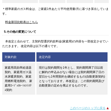
＊標準家庭のガス料金は、ご家庭1件あたり平均使用量/月に基づき算出していま
す。
料金新旧比較表はこちら
5.その他の変更について
本改定と合わせて、主契約型選択約款料金(家庭用)の内容を一部改定させてい
ただきます。 改定内容は以下の通りです。
対象約款
改定内容
家庭用高効率給湯器
現行は契約期間を1年とし、契約期間満了日以前
契約、家庭用ガス温
に解約の申込みがない場合には契約期間満了日の
水床暖房契約、家庭
翌日から1年間契約を継続するもの(自動更新契約)
用燃料電池契約、 家
となっております。本改定は、この契約期間及び
庭用ｺｰｼﾞｪﾈﾚｰｼｮﾝｼｽﾃ
自動更新の定めを廃止するものです。
ﾑ契約
このページのトップに戻る